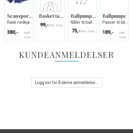
Scansport Isposer 24 stk.
Basket taktikktavle
Ballpump Needles
Ballpumpe
Rask nedkjøling ved akutte skader
Nåler til ballpumpe
Passer til de fleste baller
99,-
Inkl. mva
75,-
380,-
Inkl. mva
189,-
Inkl.
Inkl.
mva
mva
KUNDEANMELDELSER
Logg inn for å skrive anmeldelse...