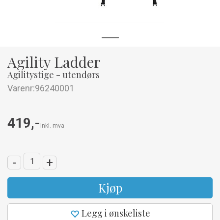
Agility Ladder
Agilitystige - utendørs
Varenr:
96240001
419,-
Inkl. mva
-
+
Kjøp
Legg i ønskeliste